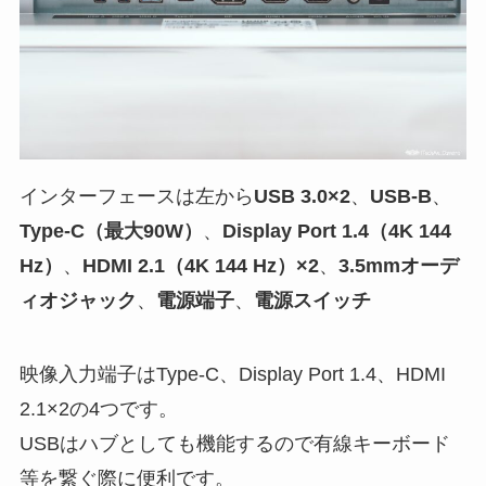
インターフェースは左から
USB 3.0×2
、
USB-B
、
Type-C（最大90W）
、
Display Port 1.4（4K 144
Hz）
、
HDMI 2.1（4K 144 Hz）×2
、
3.5mmオーデ
ィオジャック
、
電源端子
、
電源スイッチ
映像入力端子はType-C、Display Port 1.4、HDMI
2.1×2の4つです。
USBはハブとしても機能するので有線キーボード
等を繋ぐ際に便利です。