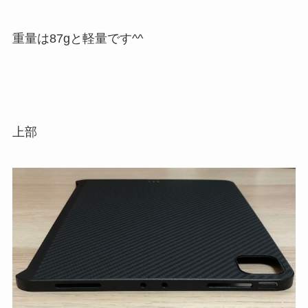
重量は87gと軽量です^^
上部