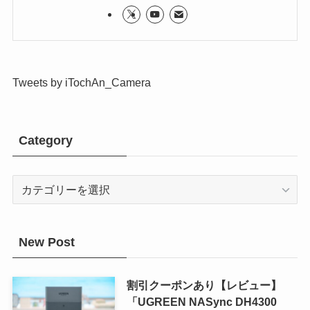
Tweets by iTochAn_Camera
Category
Category
New Post
割引クーポンあり【レビュー】
「UGREEN NASync DH4300