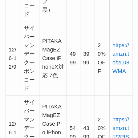
プ
コー
黒）
ド
サイ
バー
PITAKA
マン
2
https://
12/
MagEZ
デー
49
39
0%
amzn.t
6-1
Case iP
クー
99
99
OF
o/2Lu8
2/9
honeX対
ポン
F
WMA
応 7色
コー
ド
サイ
PITAKA
バー
MagEZ
マン
2
https://
12/
Case Pr
デー
54
43
0%
amzn.t
6-1
o iPhon
クー
99
99
OF
o/2PfS