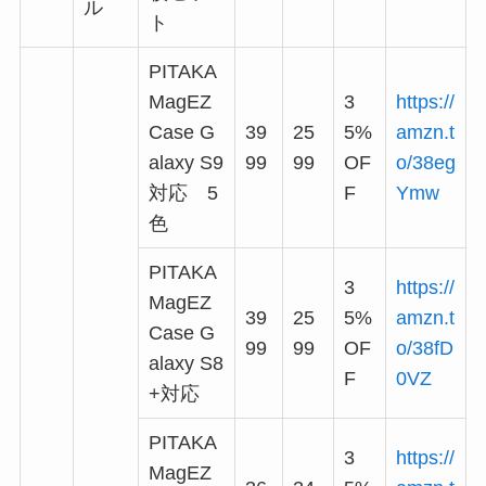
ル
ト
PITAKA
MagEZ
3
https://
Case G
39
25
5%
amzn.t
alaxy S9
99
99
OF
o/38eg
対応 5
F
Ymw
色
PITAKA
3
https://
MagEZ
39
25
5%
amzn.t
Case G
99
99
OF
o/38fD
alaxy S8
F
0VZ
+対応
PITAKA
3
https://
MagEZ