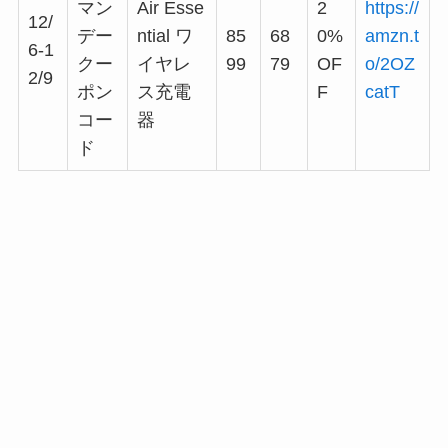
マン
Air Esse
2
https://
12/
デー
ntial ワ
85
68
0%
amzn.t
6-1
クー
イヤレ
99
79
OF
o/2OZ
2/9
ポン
ス充電
F
catT
コー
器
ド