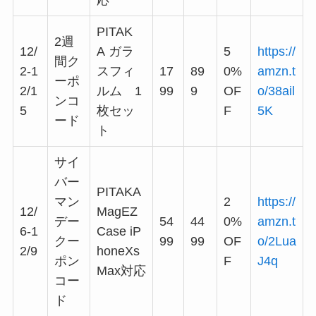
応
PITAK
2週
12/
A ガラ
5
https://
間ク
2-1
スフィ
17
89
0%
amzn.t
ーポ
2/1
ルム 1
99
9
OF
o/38ail
ンコ
5
枚セッ
F
5K
ード
ト
サイ
バー
PITAKA
マン
2
https://
12/
MagEZ
デー
54
44
0%
amzn.t
6-1
Case iP
クー
99
99
OF
o/2Lua
2/9
honeXs
ポン
F
J4q
Max対応
コー
ド