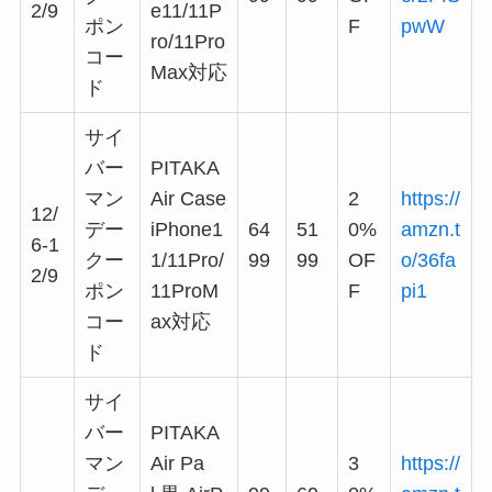
2/9
e11/11P
ポン
F
pwW
ro/11Pro
コー
Max対応
ド
サイ
バー
PITAKA
マン
Air Case
2
https://
12/
デー
iPhone1
64
51
0%
amzn.t
6-1
クー
1/11Pro/
99
99
OF
o/36fa
2/9
ポン
11ProM
F
pi1
コー
ax対応
ド
サイ
バー
PITAKA
マン
Air Pa
3
https://