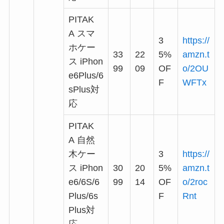
PITAK
A スマ
3
https://
ホケー
33
22
5%
amzn.t
ス iPhon
99
09
OF
o/2OU
e6Plus/6
F
WFTx
sPlus対
応
PITAK
A 自然
木ケー
3
https://
ス iPhon
30
20
5%
amzn.t
e6/6S/6
99
14
OF
o/2roc
Plus/6s
F
Rnt
Plus対