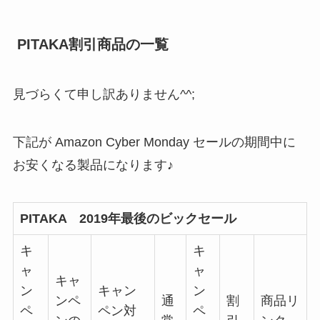
PITAKA割引商品の一覧
見づらくて申し訳ありません^^;
下記が Amazon Cyber Monday セールの期間中に
お安くなる製品になります♪
PITAKA
2019年最後のビックセール
キ
キ
ャ
ャ
キャ
ン
キャン
ン
ンペ
通
割
商品リ
ペ
ペン対
ペ