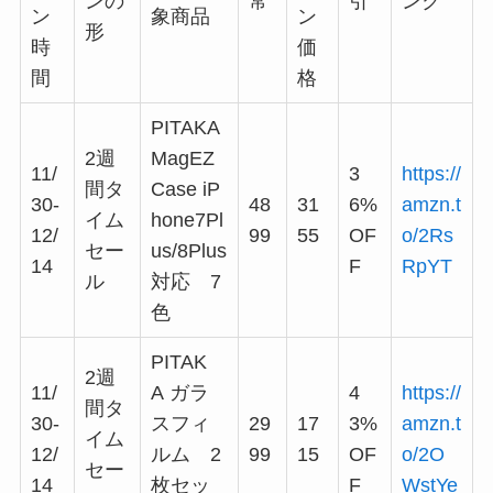
ンの
常
引
ンク
ン
象商品
ン
形
時
価
間
格
PITAKA
2週
MagEZ
11/
3
https://
間タ
Case iP
30-
48
31
6%
amzn.t
イム
hone7Pl
12/
99
55
OF
o/2Rs
セー
us/8Plus
14
F
RpYT
ル
対応 7
色
PITAK
2週
11/
A ガラ
4
https://
間タ
30-
スフィ
29
17
3%
amzn.t
イム
12/
ルム 2
99
15
OF
o/2O
セー
14
枚セッ
F
WstYe