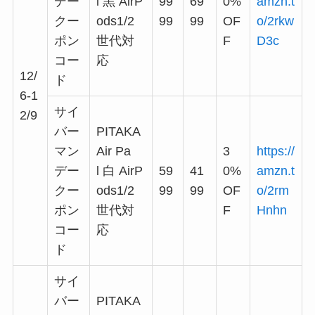
デー
l 黒 AirP
99
69
0%
amzn.t
クー
ods1/2
99
99
OF
o/2rkw
ポン
世代対
F
D3c
コー
応
12/
ド
6-1
サイ
2/9
バー
PITAKA
マン
Air Pa
3
https://
デー
l 白 AirP
59
41
0%
amzn.t
クー
ods1/2
99
99
OF
o/2rm
ポン
世代対
F
Hnhn
コー
応
ド
サイ
バー
PITAKA