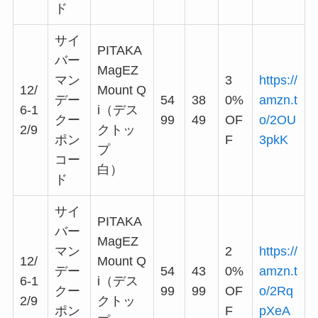
ド
サイ
PITAKA
バー
MagEZ
マン
3
https://
12/
Mount Q
デー
54
38
0%
amzn.t
6-1
i（デス
クー
99
49
OF
o/2OU
2/9
クトッ
ポン
F
3pkK
プ
コー
白）
ド
サイ
PITAKA
バー
MagEZ
マン
2
https://
12/
Mount Q
デー
54
43
0%
amzn.t
6-1
i（デス
クー
99
99
OF
o/2Rq
2/9
クトッ
ポン
F
pXeA