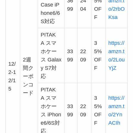
36
24
5%
amzn.t
Case iP
99
04
OF
o/2rbO
hone6/6
F
Ksa
S対応
PITAK
A スマ
3
https://
ホケー
33
22
5%
amzn.t
2週
ス Galax
99
09
OF
o/2Lou
12/
間ク
y S7対
F
YjZ
2-1
ーポ
応
2/1
ンコ
5
PITAK
ード
A スマ
3
https://
ホケー
33
22
5%
amzn.t
ス iPhon
99
09
OF
o/2Yn
e6/6S対
F
ACIh
応