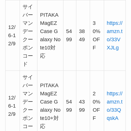
サイ
バー
PITAKA
マン
MagEZ
3
https://
12/
デー
Case G
54
38
0%
amzn.t
6-1
クー
alaxy No
99
49
OF
o/33V
2/9
ポン
te10対
F
XJLg
コー
応
ド
サイ
バー
PITAKA
マン
MagEZ
2
https://
12/
デー
Case G
54
43
0%
amzn.t
6-1
クー
alaxy No
99
99
OF
o/33Q
2/9
ポン
te10+対
F
qskA
コー
応