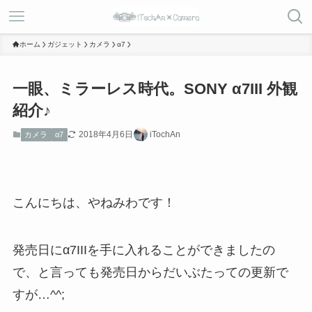
ホーム
ガジェット
カメラ
α7
一眼、ミラーレス時代。SONY α7III 外観
紹介♪
2018年4月6日
iTochAn
カメラ
α7
こんにちは、やねみわです！
発売日にα7IIIを手に入れることができましたの
で、と言っても発売日からだいぶたっての更新で
すが…^^;