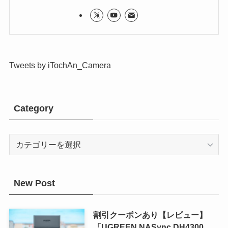
Tweets by iTochAn_Camera
Category
Category
New Post
割引クーポンあり【レビュー】
「UGREEN NASync DH4300