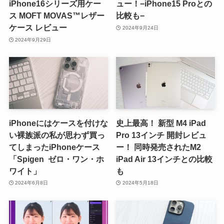
iPhone16シリーズ用ケー
ュー！−iPhone15 Proとの
ス MOFT MOVAS™レザー
比較も−
ケース レビュー
2024年9月24日
2024年9月29日
iPhoneにはケースを付けな
史上最高！ 新型 M4 iPad
い裸族派の私が思わず買っ
Pro 13インチ 開封レビュ
てしまったiPhoneケース
ー！ 同時発売されたM2
「Spigen ゼロ・ワン・ホ
iPad Air 13インチとの比較
ワイト」
も
2024年6月8日
2024年5月18日